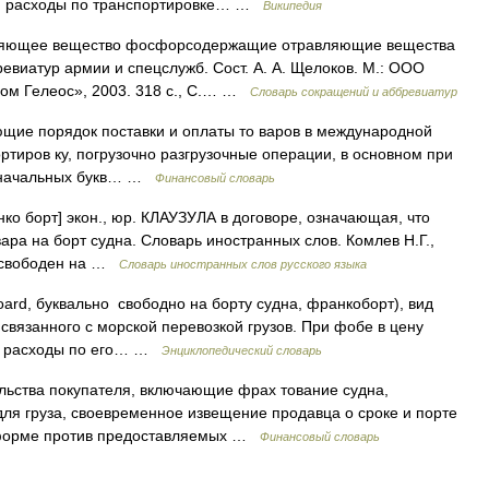
ся расходы по транспортировке… …
Википедия
яющее вещество фосфорсодержащие отравляющие вещества
виатур армии и спецслужб. Сост. А. А. Щелоков. М.: ООО
дом Гелеос», 2003. 318 с., С.… …
Словарь сокращений и аббревиатур
щие порядок поставки и оплаты то варов в международной
ортиров ку, погрузочно разгрузочные операции, в основном при
з начальных букв… …
Финансовый словарь
анко борт] экон., юр. КЛАУЗУЛА в договоре, означающая, что
ра на борт судна. Словарь иностранных слов. Комлев Н.Г.,
rd свободен на …
Словарь иностранных слов русского языка
board, буквально свободно на борту судна, франкоборт), вид
связанного с морской перевозкой грузов. При фобе в цену
ие расходы по его… …
Энциклопедический словарь
ьства покупателя, включающие фрах тование судна,
ля груза, своевременное извещение продавца о сроке и порте
й форме против предоставляемых …
Финансовый словарь