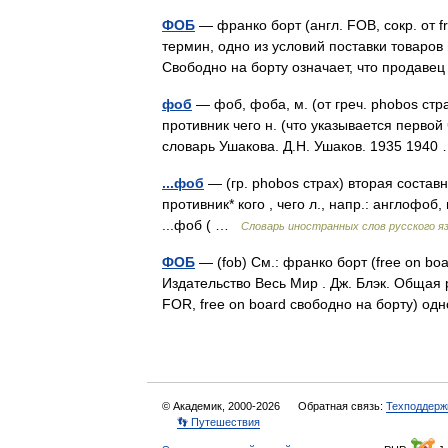
ФОБ
— франко борт (англ. FOB, сокр. от 
термин, одно из условий поставки товаров
Свободно на борту означает, что продав
фоб
— фоб, фоба, м. (от греч. phobos стра
противник чего н. (что указывается перво
словарь Ушакова. Д.Н. Ушаков. 1935 194
...фоб
— (гр. phobos страх) вторая состав
противник* кого , чего л., напр.: англофо
...фоб ( …
Словарь иностранных слов русского я
ФОБ
— (fob) См.: франко борт (free on bo
Издательство Весь Мир . Дж. Блэк. Общая 
FOR, free on board свободно на борту) о
© Академик, 2000-2026
Обратная связь:
Техподдерж
👣 Путешествия