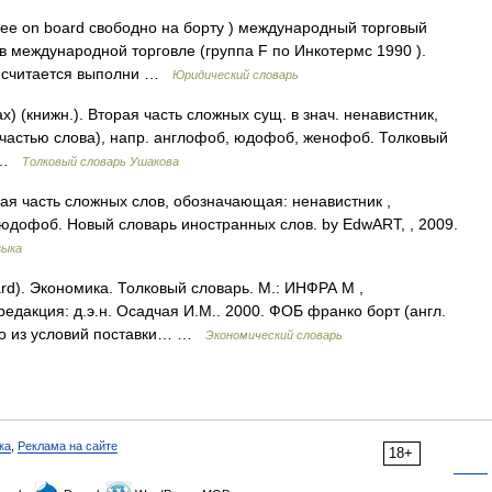
free on board свободно на борту ) международный торговый
 в международной торговле (группа F по Инкотермс 1990 ).
ец считается выполни …
Юридический словарь
х) (книжн.). Вторая часть сложных сущ. в знач. ненавистник,
й частью слова), напр. англофоб, юдофоб, женофоб. Толковый
0 …
Толковый словарь Ушакова
ная часть сложных слов, обозначающая: ненавистник ,
б, юдофоб. Новый словарь иностранных слов. by EdwART, , 2009.
зыка
ard). Экономика. Толковый словарь. М.: ИНФРА М ,
редакция: д.э.н. Осадчая И.М.. 2000. ФОБ франко борт (англ.
дно из условий поставки… …
Экономический словарь
ка
,
Реклама на сайте
18+