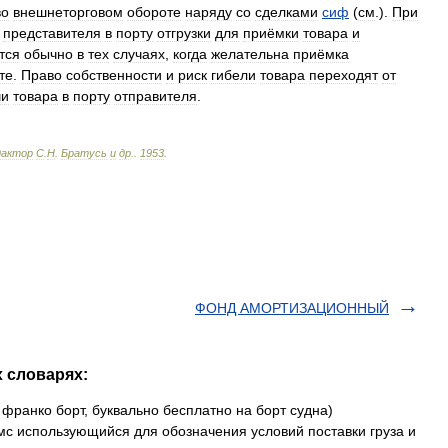
во
внешнеторговом
обороте
наряду
со
сделками
сиф
(
см
.).
При
представителя
в
порту
отгрузки
для
приёмки
товара
и
тся
обычно
в
тех
случаях
,
когда
желательна
приёмка
те
.
Право
собственности
и
риск
гибели
товара
переходят
от
чи
товара
в
порту
отправителя
.
дактор
С
.
Н
.
Братусь
и
др
.
.
1953
.
ФОНД АМОРТИЗАЦИОННЫЙ
х словарях:
 франко борт, буквально бесплатно на борт судна)
с использующийся для обозначения условий поставки груза и