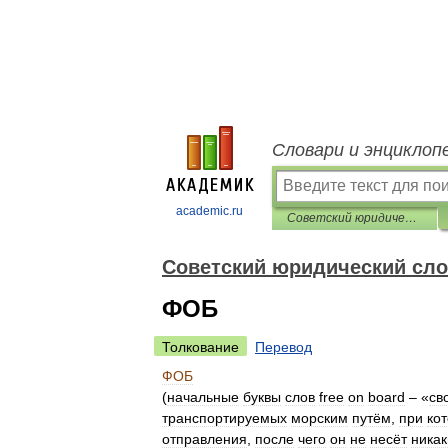
Словари и энциклоп
academic.ru
Советский юридический словарь
Советский юридический сл
ФОБ
Толкование
Перевод
ФОБ
(
начальные
буквы
слов
free
on
board
– «
св
транспортируемых
морским
путём
,
при
ко
отправления
,
после
чего
он
не
несёт
никак