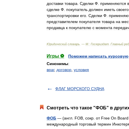
доставки
товара
.
Сделки
Ф
.
применяются
сделке
Ф
.
покупатель
должен
иметь
своего
транспортировки
его
.
Сделки
Ф
.
применяю
представителем
покупателя
товара
на
мес
продавца
к
покупателю
с
момента
переда
Юридический
словарь
. —
М
.
:
Госюриздат
.
Главный
ре
Игры ⚽
Поможем написать курсовую
Синонимы
:
враг
,
договор
,
условия
ФЛАГ МОРСКОГО СУДНА
Смотреть что такое "ФОБ" в други
ФОБ
— (англ. FOB, сокр. от Free On Board
международный торговый термин Инкотерм