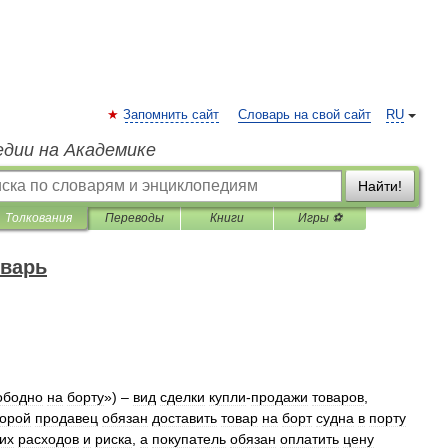
Запомнить сайт
Словарь на свой сайт
RU
едии на Академике
Найти!
Толкования
Переводы
Книги
Игры ⚽
оварь
ободно
на
борту
») –
вид
сделки
купли
-
продажи
товаров
,
торой
продавец
обязан
доставить
товар
на
борт
судна
в
порту
их
расходов
и
риска
,
а
покупатель
обязан
оплатить
цену