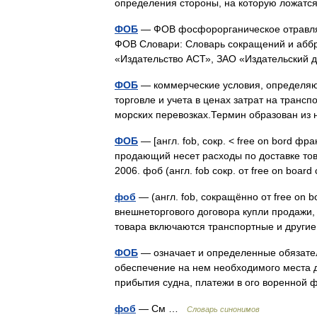
определения стороны, на которую ложат
ФОБ
— ФОВ фосфорорганическое отравл
ФОВ Словари: Словарь сокращений и аббре
«Издательство АСТ», ЗАО «Издательский 
ФОБ
— коммерческие условия, определяю
торговле и учета в ценах затрат на трансп
морских перевозках.Термин образован и
ФОБ
— [англ. fob, сокр. < free on bord фр
продающий несет расходы по доставке това
2006. фоб (англ. fob сокр. от free on boa
фоб
— (англ. fob, сокращённо от free on 
внешнеторгового договора купли продажи, 
товара включаются транспортные и друг
ФОБ
— означает и определенные обязател
обеспечение на нем необходимого места д
прибытия судна, платежи в ого воренно
фоб
— См …
Словарь синонимов